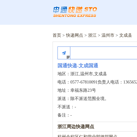
首页
>
快递网点
>
浙江
>
温州市
>
文成县
国通快递-文成国通
地区：浙江,温州市,文成县
电话：0577-67810091负责人电话：1365652
地址：幸福东路23号
派送：除不派送范围全境。
不派送：-
备注：-
浙江周边快递网点
杭州余杭区仁和营业部德邦网点