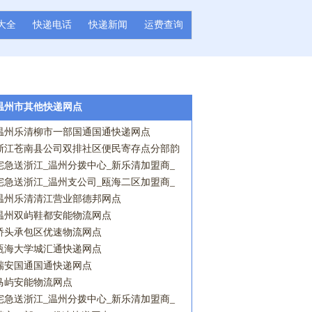
大全
快递电话
快递新闻
运费查询
温州市其他快递网点
温州乐清柳市一部国通国通快递网点
浙江苍南县公司双排社区便民寄存点分部韵
达快递网点
宅急送浙江_温州分拨中心_新乐清加盟商_
虹桥镇营业点宅急送网点
宅急送浙江_温州支公司_瓯海二区加盟商_
新桥A营业点宅急送网点
温州乐清清江营业部德邦网点
温州双屿鞋都安能物流网点
桥头承包区优速物流网点
瓯海大学城汇通快递网点
瑞安国通国通快递网点
马屿安能物流网点
宅急送浙江_温州分拨中心_新乐清加盟商_