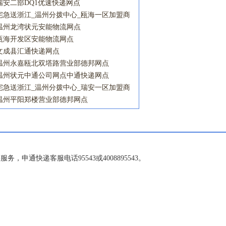
石帆镇营业点宅急送网点
瑞安二部DQ1优速快递网点
宅急送浙江_温州分拨中心_瓯海一区加盟商
_六虹桥营业点宅急送网点
温州龙湾状元安能物流网点
瓯海开发区安能物流网点
文成县汇通快递网点
温州永嘉瓯北双塔路营业部德邦网点
温州状元中通公司网点中通快递网点
宅急送浙江_温州分拨中心_瑞安一区加盟商
_东山营业点宅急送网点
温州平阳郑楼营业部德邦网点
申通快递客服电话95543或4008895543。