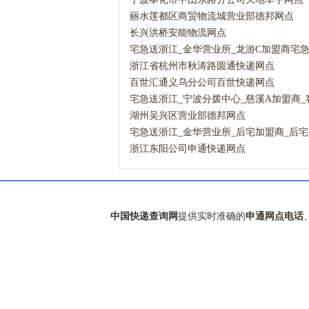
丽水莲都区商贸物流城营业部德邦网点
长兴洪桥安能物流网点
宅急送浙江_金华营业所_龙游C加盟商宅
浙江省杭州市秋涛路圆通快递网点
百世汇通义乌分公司百世快递网点
宅急送浙江_宁波分拨中心_慈溪A加盟商_
业点宅急送网点
湖州吴兴区营业部德邦网点
宅急送浙江_金华营业所_后宅加盟商_后
点宅急送网点
浙江东阳公司申通快递网点
中国快递查询网
提供实时准确的
申通网点电话