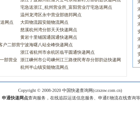
宅急送浙江_杭州营业所_富阳营业厅宅急送网点
温州龙湾区永中营业部德邦网点
急送网点
大田物流园安能物流网点
慈溪杭州湾分部天天快递网点
黄岩十里铺国通国通快递网点
客户二部营
宁波海曙八站全峰快递网点
浙江省杭州市余杭区临平圆通快递网点
宅一部营业
浙江嵊州市公司嵊州江三路便民寄存分部韵达快递网
点
杭州半山镇安能物流网点
Copyright © 2008-2020 中国快递查询网(czxzsw.com.cn)
、
申通快递网点
查询服务，在线追踪运送信息服务、申通E物流在线查询等服务，