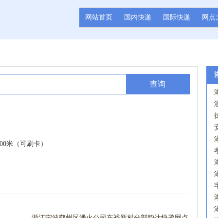
网站首页
国内快递
国际快递
网点
查询
00米（可刷卡）
浙江宁波鄞州区潘火公司东裕新村分部韵达快递网点