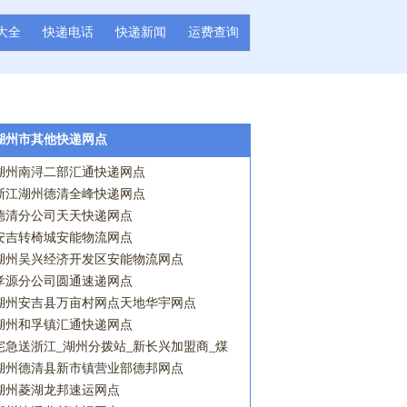
大全
快递电话
快递新闻
运费查询
湖州市其他快递网点
湖州南浔二部汇通快递网点
浙江湖州德清全峰快递网点
德清分公司天天快递网点
安吉转椅城安能物流网点
湖州吴兴经济开发区安能物流网点
孝源分公司圆通速递网点
湖州安吉县万亩村网点天地华宇网点
湖州和孚镇汇通快递网点
宅急送浙江_湖州分拨站_新长兴加盟商_煤
山营业点宅急送网点
湖州德清县新市镇营业部德邦网点
湖州菱湖龙邦速运网点