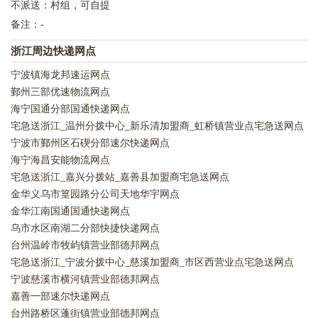
不派送：村组，可自提
备注：-
浙江周边快递网点
宁波镇海龙邦速运网点
鄞州三部优速物流网点
海宁国通分部国通快递网点
宅急送浙江_温州分拨中心_新乐清加盟商_虹桥镇营业点宅急送网点
宁波市鄞州区石碶分部速尔快递网点
海宁海昌安能物流网点
宅急送浙江_嘉兴分拨站_嘉善县加盟商宅急送网点
金华义乌市篁园路分公司天地华宇网点
金华江南国通国通快递网点
乌市水区南湖二分部快捷快递网点
台州温岭市牧屿镇营业部德邦网点
宅急送浙江_宁波分拨中心_慈溪加盟商_市区西营业点宅急送网点
宁波慈溪市横河镇营业部德邦网点
嘉善一部速尔快递网点
台州路桥区蓬街镇营业部德邦网点