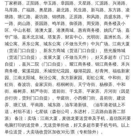
丁家桥路、正阳路、华玉路、章园路、天星路、汇源路、兴港路、
马库路、广福路、奥星路、菱北路、民生路、新马路、东方路、凌
塘路、塘汇路、菱坊路、锦绣路、正原路、和风路、昌盛东路、平
一路、岗山路、茶园路、鸣羊路、御茶路、周安路、商务楼及小
区、中山名都、港澳大厦、港澳商城、惠肯商务楼、姚氏广场、嘉
华广场、嘉禾北京城。塔复弄、财富中心、光明街、嘉洲长岛、禾
城公寓、禾东公寓、城东公寓（不做当天件）中兴广场。江南大厦
（货送门口自提）、新东方商城（货送门口自提）、慈光服饰城
（货送门口自提）、发展大厦（不做当天件）、好又多超市（门口
自提），嘉兴二院（门口自提）、耀江商务楼、锦江商务楼、禾兴
商务楼、紫溪花园、禾城世纪花园、穆湖花园、杉青闸、福临新家
园、江南太阳城、秋泾公寓、东方新家园、彩虹公寓、中和街、彩
虹街、春波坊、金家滨街、梧桐树街、天宁寺街、杨柳弄、中和
街、椿树弄、精严寺街、道前街、干戈弄、平家弄、月河街（因是
步行街，货到门口自提）、华庭街、小西横门街、县前街、建设
弄、塘汇镇、平南路、城东路，油车港新镇、（油车港老镇上不
送，村组不送）七星镇（森创公司，东进村，三店路由嘉善二部
派） 备注：卖场：江南大厦，麦德龙要送货单及手机，嘉信医药要
电脑打印的送货单，无送货单拒收，好又多超市要手机号码。以上
单位送货，大卖场收货区加收30元/票（专柜除外）。