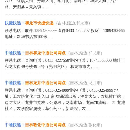
农路、红旗大街、丹峰大街、学府街、南环路、华康大姐、沿江
路、安图县→亮兵镇，...
快捷快递
：
和龙市快捷快递
(吉林,延边,和龙市)
联系电话：取件:13894306899 查件0433-4522707 投诉：13894306899
地址：新华书店东100米 ...
中通快递
：
吉林和龙中通公司网点
(吉林,延边,和龙市)
联系电话：查询电话：0433-4227550业务电话：18743363000 地址：
和龙大街49号楼49-5号（光明六区） 和龙市市内。...
中通快递
：
吉林龙井中通公司网点
(吉林,延边,龙井市)
联系电话：查询电话：0433-3254999业务电话：0433-3254999 地
址：工农路文化广场入口 东-智新派出所，消防大队，农机推广站，
边防大队，龙井市党校，公路段，龙南市场，龙南加油站。 西-龙池
社区，农学院家属楼，草仙药业，新法院，农...
中通快递
：
吉林敦化中通公司网点
(吉林,延边,敦化市)