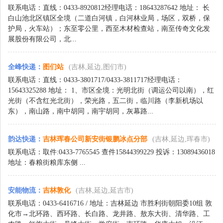
联系电话：直线：0433-8920812经理电话：18643287642 地址： 长
白山池北区镇区全境（二道白河镇，白河林业局，场区，双桥，保
护局，火车站）；东至零公里，西至木材检查站，南至传奇文化发
展股份有限公司，北...
全峰快递
：
图们站
(吉林,延边,图们市)
联系电话：直线：0433-3801717/0433-3811717经理电话：
15643325288 地址： 1、市区全境：光明北街（调运公司以南），红
光街（不含红光北街），荣光路，五二街，临川路（李新机场以
东），南山路，南中胡同，南宇胡同，灰幕路...
韵达快递
：
吉林珲春公司新安街银鹏冰点分部
(吉林,延边,珲春市)
联系电话：取件:0433-7765545 查件15844399229 投诉：13089436018
地址：春粮街粮库东侧 ...
安能物流
：
吉林敦化
(吉林,延边,延吉市)
联系电话：0433-6416716 / 地址：吉林延边 市胜利街朝阳委10组 敦
化市→北环路、西环路、长白路、龙井路、敖东大街、清华路、工