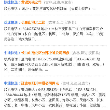
快捷快递
：
黄泥河镇公司
(吉林,延边,敦化市)
联系电话： 地址：黄泥河镇客运站斜对面 （天赐土特产） ...
优速快递
：
长白山池北二部
(吉林,延边,安图县)
联系电话：13944753788 地址：吉林市安图县二道白河镇双桥72户
二道白河镇（长白山池北区）杨区、二道镇、保护局、车站、白河
局备注：时效为隔日。...
中通快递
：
长白山池北区分部中通公司网点
(吉林,延边,安图县)
联系电话：查询电话：0433-5765001业务电话：0433-5765001 地
址：白河镇白河大街西百合路5号白河新城北门门市 白河、双桥、厂
区、二道城区、原保护局。...
中通快递
：
延吉朝阳川中通公司网点
(吉林,延边,延吉市)
联系电话：查询电话：0433-3581234业务电话：0433-3581234、
15844304444 地址：朝阳川镇胜利东路123号 朝阳川镇内小区，鹏程
小区，朝阳家园，长青小区，蓝田居，海浪小区，天府小区，长安
小区，老一中楼，天峰小区，铁路新苑，鹏程园丁小区，法院楼，...