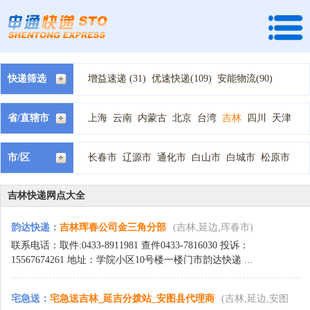
快递筛选
增益速递 (31)
优速快递(109)
安能物流(90)
快捷快递(95)
全峰快递(60)
龙邦速运 (2)
天地华宇 (26)
速尔快递(2)
宅急送快递(91)
省/直辖市
上海
云南
内蒙古
北京
台湾
吉林
四川
天津
中通快递(150)
国通快递(85)
韵达快递(51)
宁夏
安徽
山东
山西
广东
广西
新疆
江苏
江西
德邦物流(90)
顺丰快递(12)
天天快递(90)
河北
河南
浙江
海南
湖北
湖南
甘肃
福建
西藏
市/区
长春市
辽源市
通化市
白山市
白城市
松原市
百世汇通快递(164)
申通快递(53)
圆通快递(91)
贵州
辽宁
重庆
陕西
青海
黑龙江
四平市
延边
吉林市
EMS快递(3)
中铁快运 (2)
优速物流 (23)
佳吉快递 (20)
全日通 (2)
冠达快递 (1)
吉林快递网点大全
圆通速递 (8)
广通速递 (5)
新邦物流(1)
韵达快递
：
吉林珲春公司金三角分部
(吉林,延边,珲春市)
百世快运(10)
远成物流 (1)
邮政包裹(3)
联系电话：取件:0433-8911981 查件0433-7816030 投诉：
15567674261 地址：学院小区10号楼一楼门市韵达快递 ...
宅急送
：
宅急送吉林_延吉分拨站_安图县代理商
(吉林,延边,安图