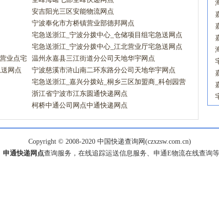
安吉阳光三区安能物流网点
宁波奉化市方桥镇营业部德邦网点
宅急送浙江_宁波分拨中心_仓储项目组宅急送网点
宅急送浙江_宁波分拨中心_江北营业厅宅急送网点
区营业点宅
温州永嘉县三江街道分公司天地华宇网点
急送网点
宁波慈溪市浒山南二环东路分公司天地华宇网点
宅急送浙江_嘉兴分拨站_桐乡三区加盟商_科创园营
业点宅急送网点
浙江省宁波市江东圆通快递网点
柯桥中通公司网点中通快递网点
Copyright © 2008-2020 中国快递查询网(czxzsw.com.cn)
、
申通快递网点
查询服务，在线追踪运送信息服务、申通E物流在线查询等服务，