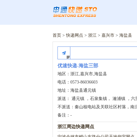
首页
>
快递网点
>
浙江
>
嘉兴市
>
海盐县
优速快递-海盐三部
地区：浙江,嘉兴市,海盐县
电话：0573-86036603
地址：海盐县通元镇
派送： 通元镇 ，石泉集镇， 澉浦镇 ，六
不派送：秦山核电站及关联社区村落，南
备注：-
浙江周边快递网点
宁波余姚市鲻山东路分公司天地华宇网点