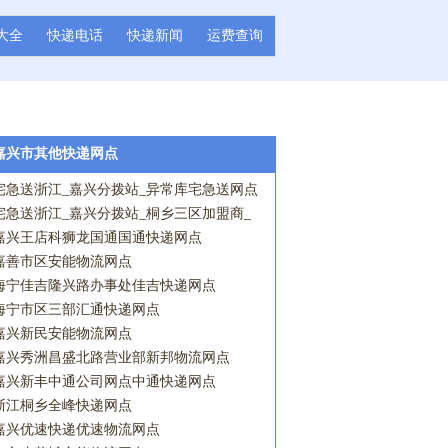
大全
快递电话
快递新闻
运费查询
嘉兴市其他快递网点
宅急送浙江_嘉兴分拨站_异常库宅急送网点
宅急送浙江_嘉兴分拨站_桐乡三区加盟商_
环西营业点宅急送网点
嘉兴王店科狮龙国通国通快递网点
嘉善市区安能物流网点
海宁佳吉隆兴路办事处佳吉快递网点
海宁市区三部汇通快递网点
嘉兴新民安能物流网点
嘉兴秀洲昌盛北路营业部新邦物流网点
嘉兴新丰中通公司网点中通快递网点
浙江桐乡全峰快递网点
嘉兴优速快递优速物流网点