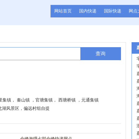
网站首页
国内快递
国际快递
网点
查询
里集镇， 秦山镇 ，官塘集镇， 西塘桥镇 ，元通集镇
北湖风景区，偏远村组自提
全峰海曙七部全峰快递网点