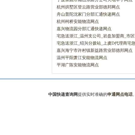
杭州拱墅区登云路营业部德邦网点
舟山普陀沈家门分部汇通快递网点
杭州柯桥安能物流网点
嘉兴物流园分部汇通快递网点
宅急送浙江_温州支公司_岩盘加盟商_市
急送网点
宅急送浙江_绍兴分拨站_上虞D代理商宅
嘉兴海宁市许村镇新益路营业部德邦网点
温州平阳萧江安能物流网点
平湖广陈安能物流网点
中国快递查询网
提供实时准确的
申通网点电话