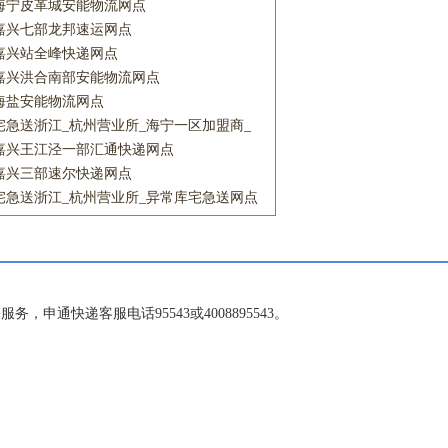
海宁皮革城安能物流网点
嘉兴七部龙邦速运网点
嘉兴站全峰快递网点
嘉兴洪合南部安能物流网点
海盐安能物流网点
宅急送浙江_杭州营业所_海宁一区加盟商_
斜桥镇营业点宅急送网点
嘉兴王江泾一部汇通快递网点
嘉兴三部速尔快递网点
宅急送浙江_杭州营业所_异常库宅急送网点
申通快递客服电话95543或4008895543。