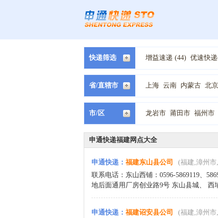
快递筛选
增益速递 (44)
优速快递(
中通快递(198)
国通快递(
EMS快递(4)
中铁快运 (
省/直辖市
上海
云南
内蒙古
北
甘肃
福建
西藏
贵州
市/区
龙岩市
莆田市
福州市
申通快递福建网点大全
申通快递
：
福建东山县公司
(福建,漳州市
联系电话：东山西铺：0596-5869119、58
地后面通用厂房创业路9号 东山县城、 西埔镇 
申通快递
：
福建诏安县公司
(福建,漳州市