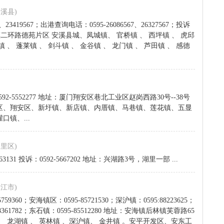
安溪县)
3419567；出港查询电话：0595-26086567、26327567；投诉
城厢镇二环路德苑片区 安溪县城、凤城镇、 官桥镇 、 西坪镇 、 虎邱
镇 、 蓬莱镇 、 剑斗镇 、 金谷镇 、 龙门镇 、 芦田镇 、 感德
592-5552277 地址：厦门翔安区巷北工业区赵岗西路30号--38号
区、翔安区、新圩镇、新店镇、内厝镇、马巷镇、莲花镇、五显
镇、...
湖里区)
663131 投诉：0592-5667202 地址：兴湖路3号，湖里一部 ...
晋江市)
759360；安海镇区：0595-85721530；深沪镇：0595:88223625；
88361782；东石镇：0595-85512280 地址：安海镇后林镇芙蓉路65
镇 、 龙湖镇 、 英林镇 、深沪镇、 金井镇 。安平开发区、安东工