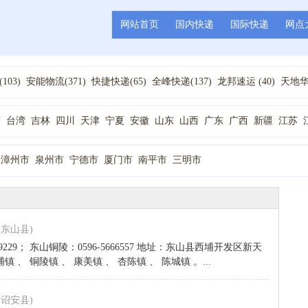
网站首页
国内快递
国际快递
网点
103)
安能物流(371)
快捷快递(65)
全峰快递(137)
龙邦速运 (40)
天地华宇
195)
韵达快递(96)
德邦物流(236)
顺丰快递(12)
天天快递(123)
百世汇
8)
中铁物流 (1)
亚风速递 (1)
优速物流 (33)
佳吉快递 (67)
全一快递(2)
京
台湾
吉林
四川
天津
宁夏
安徽
山东
山西
广东
广西
新疆
江苏
辽宁
重庆
陕西
青海
黑龙江
漳州市
泉州市
宁德市
厦门市
南平市
三明市
,东山县)
69229； 东山铜陵：0596-5666557 地址：东山县西埔开发区新天
、 铜陵镇 、 康美镇 、 杏陈镇 、 陈城镇 。...
,诏安县)