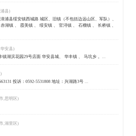
漳浦县)
76 地址：漳浦县绥安镇西城路 城区、旧镇（不包括边远山区、军队）、
赤湖镇 、 霞美镇 、 绥安镇 、 官浔镇 、 石榴镇 、 长桥镇 、
,华安县)
华丰镇湖滨花园29号店面 华安县城、 华丰镇 、 马坑乡 。...
)
63131 投诉：0592-5531808 地址：兴湖路3号 ...
市,思明区)
市,湖里区)