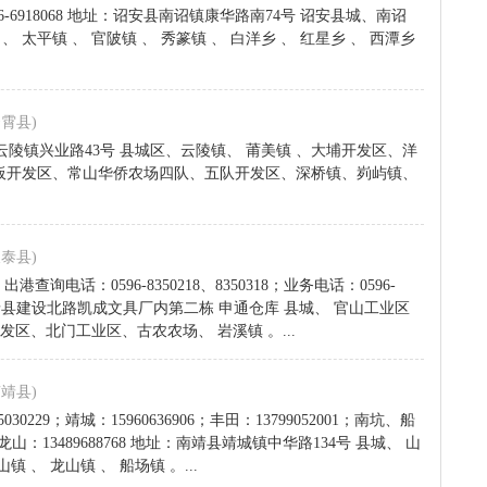
596-6918068 地址：诏安县南诏镇康华路南74号 诏安县城、南诏
、 太平镇 、 官陂镇 、 秀篆镇 、 白洋乡 、 红星乡 、 西潭乡
云霄县)
云霄县云陵镇兴业路43号 县城区、云陵镇、 莆美镇 、大埔开发区、洋
板开发区、常山华侨农场四队、五队开发区、深桥镇、峛屿镇、
长泰县)
港查询电话：0596-8350218、8350318；业务电话：0596-
 地址：长泰县建设北路凯成文具厂内第二栋 申通仓库 县城、 官山工业区
区、北门工业区、古农农场、 岩溪镇 。...
南靖县)
75030229；靖城：15960636906；丰田：13799052001；南坑、船
576；龙山：13489688768 地址：南靖县靖城镇中华路134号 县城、 山
镇 、 龙山镇 、 船场镇 。...