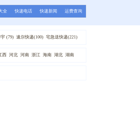
大全
快递电话
快递新闻
运费查询
 (79)
速尔快递(100)
宅急送快递(221)
通快递(172)
申通快递(89)
圆通快递(90)
圆通速递 (34)
新邦物流(14)
百世快运(69)
江西
河北
河南
浙江
海南
湖北
湖南