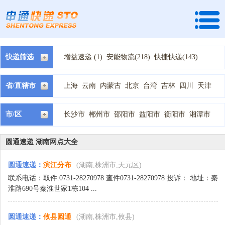
快递筛选
增益速递 (1)
安能物流(218)
快捷快递(143)
全峰快递(174)
龙邦速运 (72)
天地华宇 (60)
速尔快递(114)
宅急送快递(286)
中通快递(184)
省/直辖市
上海
云南
内蒙古
北京
台湾
吉林
四川
天津
国通快递(252)
韵达快递(106)
德邦物流(97)
宁夏
安徽
山东
山西
广东
广西
新疆
江苏
江西
顺丰快递(16)
天天快递(184)
百世汇通快递(191)
河北
河南
浙江
海南
湖北
湖南
甘肃
福建
西藏
市/区
长沙市
郴州市
邵阳市
益阳市
衡阳市
湘潭市
申通快递(155)
圆通快递(131)
EMS快递(6)
贵州
辽宁
重庆
陕西
青海
黑龙江
湘西
株洲市
永州市
怀化市
张家界市
常德市
中铁快运 (2)
中铁物流 (1)
亚风速递 (1)
岳阳市
娄底市
优速物流 (49)
佳吉快递 (22)
全一快递(12)
圆通速递 湖南网点大全
圆通速递 (57)
如风达 (1)
广通速递 (7)
圆通速递
：
滨江分布
(湖南,株洲市,天元区)
恒路物流 (1)
新邦物流(2)
瑞丰速递 (5)
百世快运(68)
远成物流 (1)
邮政包裹(1)
联系电话：取件:0731-28270978 查件0731-28270978 投诉： 地址：秦
淮路690号秦淮世家1栋104 ...
麦力快递(1)
圆通速递
：
攸县圆通
(湖南,株洲市,攸县)