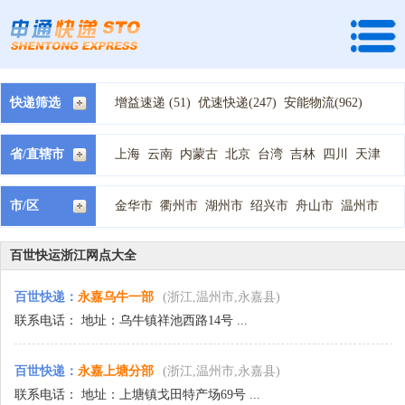
快递筛选
增益速递 (51)
优速快递(247)
安能物流(962)
快捷快递(192)
全峰快递(200)
龙邦速运 (196)
天地华宇 (148)
速尔快递(179)
宅急送快递(540)
省/直辖市
上海
云南
内蒙古
北京
台湾
吉林
四川
天津
中通快递(298)
国通快递(271)
韵达快递(79)
宁夏
安徽
山东
山西
广东
广西
新疆
江苏
江西
德邦物流(555)
顺丰快递(32)
天天快递(184)
河北
河南
浙江
海南
湖北
湖南
甘肃
福建
西藏
市/区
金华市
衢州市
湖州市
绍兴市
舟山市
温州市
百世汇通快递(394)
申通快递(91)
圆通快递(146)
贵州
辽宁
重庆
陕西
青海
黑龙江
杭州市
宁波市
嘉兴市
台州市
丽水市
EMS快递(1)
GTS快递 (11)
万家物流 (1)
中铁物流 (1)
优速物流 (33)
佳吉快递 (164)
百世快运浙江网点大全
全一快递(5)
全日通 (85)
圆通速递 (19)
百世快递
：
永嘉乌牛一部
(浙江,温州市,永嘉县)
广通速递 (15)
恒路物流 (1)
新邦物流(46)
百世快运(51)
远成物流 (2)
邮政包裹(2)
联系电话： 地址：乌牛镇祥池西路14号 ...
百世快递
：
永嘉上塘分部
(浙江,温州市,永嘉县)
联系电话： 地址：上塘镇戈田特产场69号 ...