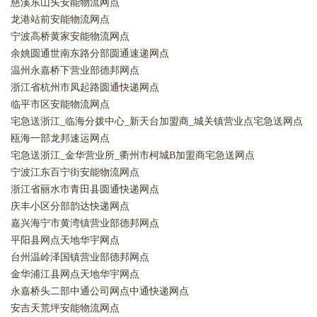
慈溪东山头安能物流网点
龙港站前安能物流网点
宁波高桥黄家安能物流网点
余姚圆通世南东路分部圆通速递网点
温州永嘉桥下营业部德邦网点
浙江省杭州市凤起路圆通快递网点
临平市区安能物流网点
宅急送浙江_临海分拨中心_新天台加盟商_城关镇营业点宅急送网点
瓯海一部龙邦速运网点
宅急送浙江_金华营业所_衢州市柯城B加盟商宅急送网点
宁波江东百宁街安能物流网点
浙江省丽水市青田县圆通快递网点
庆丰小区分部韵达快递网点
嘉兴海宁市黄湾镇营业部德邦网点
平阳县网点天地华宇网点
台州温岭泽国镇营业部德邦网点
金华浦江县网点天地华宇网点
永嘉桥头二部中通公司网点中通快递网点
安吉天荒坪安能物流网点