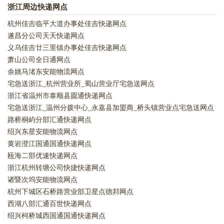
浙江周边快递网点
杭州佳吉临平大道办事处佳吉快递网点
遂昌分公司天天快递网点
义乌佳吉廿三里镇办事处佳吉快递网点
萧山公司全日通网点
余姚马渚东安能物流网点
宅急送浙江_杭州营业所_蜀山营业厅宅急送网点
浙江省温州市泰顺县圆通快递网点
宅急送浙江_温州分拨中心_永嘉县加盟商_桥头镇营业点宅急送网点
路桥桐屿分部汇通快递网点
绍兴东星安能物流网点
黄岩澄江国通国通快递网点
瓯海二部优速快递网点
浙江杭州转塘公司快捷快递网点
诸暨次坞安能物流网点
杭州下城区石桥路营业部卫星点德邦网点
西湖八部汇通百世快递网点
绍兴柯桥城西国通国通快递网点