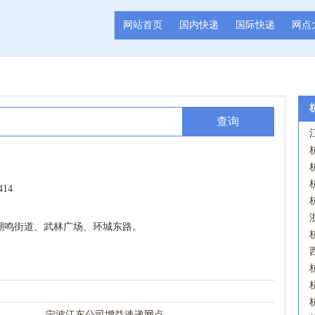
网站首页
国内快递
国际快递
网点
查询
414
潮鸣街道、武林广场、环城东路。
宁波江东公司增益速递网点