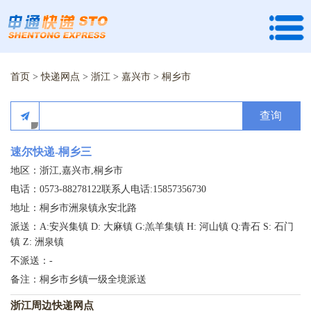
首页
>
快递网点
>
浙江
>
嘉兴市
>
桐乡市
查询
速尔快递-桐乡三
地区：浙江,嘉兴市,桐乡市
电话：0573-88278122联系人电话:15857356730
地址：桐乡市洲泉镇永安北路
派送：A:安兴集镇 D: 大麻镇 G:羔羊集镇 H: 河山镇 Q:青石 S: 石门
镇 Z: 洲泉镇
不派送：-
备注：桐乡市乡镇一级全境派送
浙江周边快递网点