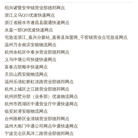
绍兴诸暨安华镇营业部德邦网点
浙江义乌Q11优速快递网点
浙江省丽水市遂昌县圆通快递网点
永嘉一部Q8优速快递网点
宅急送浙江_嘉兴分拨站_嘉善县加盟商_干窑镇营业点宅急送网点
温州万全南滨安能物流网点
杭州余杭区中泰乡营业部德邦网点
义乌中塘公司快捷快递网点
富春点部顺丰快递网点
天目山西安能物流网点
温州乐清虹桥虹淡路营业部德邦网点
杭州上城区之江路营业部德邦网点
杭州拱墅分部（业务部）优速物流网点
杭州市西湖区中通营业厅中通快递网点
临安於潜安能物流网点
台州路桥区金清镇营业部德邦网点
温州大南门中通公司网点中通快递网点
宁波北仑区凤洋二路营业部德邦网点