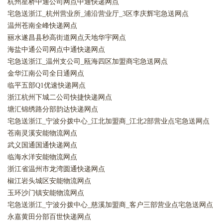
杭州星桥中通公司网点中通快递网点
宅急送浙江_杭州营业所_浦沿营业厅_3区李庆辉宅急送网点
温州苍南全峰快递网点
丽水遂昌县秒高街道网点天地华宇网点
海盐中通公司网点中通快递网点
宅急送浙江_温州支公司_瓯海四区加盟商宅急送网点
金华江南公司全日通网点
临平五部Q1优速快递网点
浙江杭州下城二公司快捷快递网点
塘汇锦绣路分部韵达快递网点
宅急送浙江_宁波分拨中心_江北加盟商_江北2部营业点宅急送网点
苍南灵溪安能物流网点
武义国通国通快递网点
临海水洋安能物流网点
浙江省温州市龙湾圆通快递网点
椒江岩头城区安能物流网点
玉环沙门镇安能物流网点
宅急送浙江_宁波分拨中心_慈溪加盟商_客户三部营业点宅急送网点
永嘉黄田分部百世快递网点