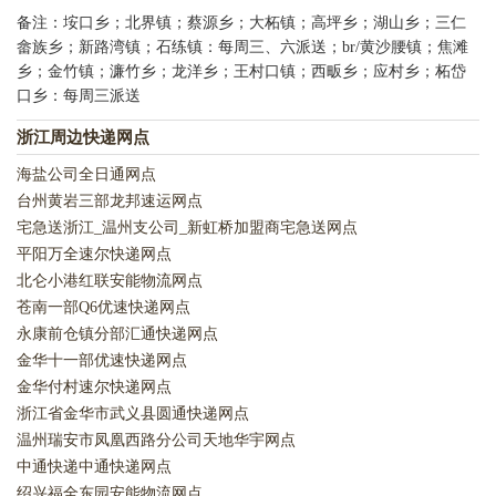
备注：垵口乡；北界镇；蔡源乡；大柘镇；高坪乡；湖山乡；三仁
畲族乡；新路湾镇；石练镇：每周三、六派送；br/黄沙腰镇；焦滩
乡；金竹镇；濂竹乡；龙洋乡；王村口镇；西畈乡；应村乡；柘岱
口乡：每周三派送
浙江周边快递网点
海盐公司全日通网点
台州黄岩三部龙邦速运网点
宅急送浙江_温州支公司_新虹桥加盟商宅急送网点
平阳万全速尔快递网点
北仑小港红联安能物流网点
苍南一部Q6优速快递网点
永康前仓镇分部汇通快递网点
金华十一部优速快递网点
金华付村速尔快递网点
浙江省金华市武义县圆通快递网点
温州瑞安市凤凰西路分公司天地华宇网点
中通快递中通快递网点
绍兴福全东园安能物流网点