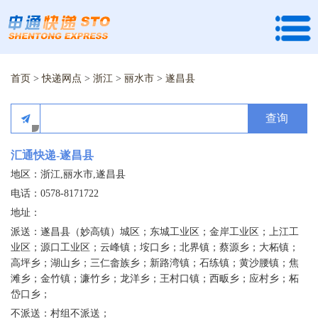
首页
>
快递网点
>
浙江
>
丽水市
>
遂昌县
查询
汇通快递-遂昌县
地区：浙江,丽水市,遂昌县
电话：0578-8171722
地址：
派送：遂昌县（妙高镇）城区；东城工业区；金岸工业区；上江工
业区；源口工业区；云峰镇；垵口乡；北界镇；蔡源乡；大柘镇；
高坪乡；湖山乡；三仁畲族乡；新路湾镇；石练镇；黄沙腰镇；焦
滩乡；金竹镇；濂竹乡；龙洋乡；王村口镇；西畈乡；应村乡；柘
岱口乡；
不派送：村组不派送；