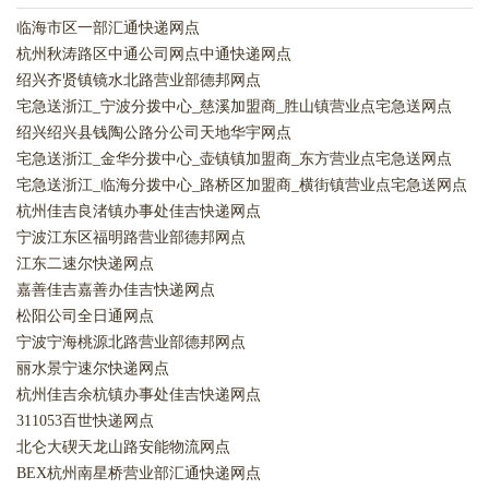
临海市区一部汇通快递网点
杭州秋涛路区中通公司网点中通快递网点
绍兴齐贤镇镜水北路营业部德邦网点
宅急送浙江_宁波分拨中心_慈溪加盟商_胜山镇营业点宅急送网点
绍兴绍兴县钱陶公路分公司天地华宇网点
宅急送浙江_金华分拨中心_壶镇镇加盟商_东方营业点宅急送网点
宅急送浙江_临海分拨中心_路桥区加盟商_横街镇营业点宅急送网点
杭州佳吉良渚镇办事处佳吉快递网点
宁波江东区福明路营业部德邦网点
江东二速尔快递网点
嘉善佳吉嘉善办佳吉快递网点
松阳公司全日通网点
宁波宁海桃源北路营业部德邦网点
丽水景宁速尔快递网点
杭州佳吉余杭镇办事处佳吉快递网点
311053百世快递网点
北仑大碶天龙山路安能物流网点
BEX杭州南星桥营业部汇通快递网点