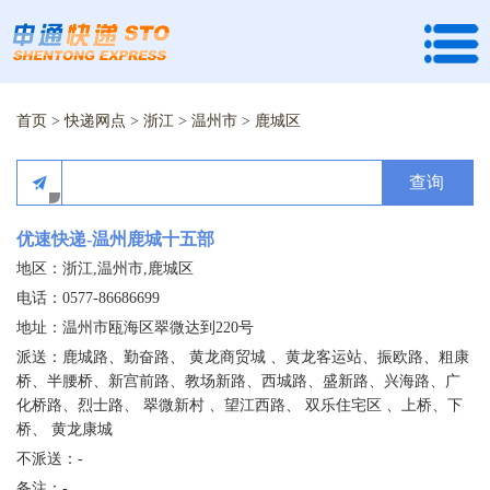
首页
>
快递网点
>
浙江
>
温州市
>
鹿城区
查询
优速快递-温州鹿城十五部
地区：浙江,温州市,鹿城区
电话：0577-86686699
地址：温州市瓯海区翠微达到220号
派送：鹿城路、勤奋路、 黄龙商贸城 、黄龙客运站、振欧路、粗康
桥、半腰桥、新宫前路、教场新路、西城路、盛新路、兴海路、广
化桥路、烈士路、 翠微新村 、望江西路、 双乐住宅区 、上桥、下
桥、 黄龙康城
不派送：-
备注：-