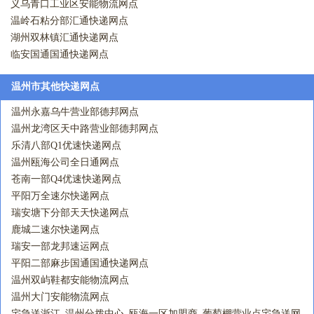
义乌青口工业区安能物流网点
温岭石粘分部汇通快递网点
湖州双林镇汇通快递网点
临安国通国通快递网点
温州市其他快递网点
温州永嘉乌牛营业部德邦网点
温州龙湾区天中路营业部德邦网点
乐清八部Q1优速快递网点
温州瓯海公司全日通网点
苍南一部Q4优速快递网点
平阳万全速尔快递网点
瑞安塘下分部天天快递网点
鹿城二速尔快递网点
瑞安一部龙邦速运网点
平阳二部麻步国通国通快递网点
温州双屿鞋都安能物流网点
温州大门安能物流网点
宅急送浙江_温州分拨中心_瓯海一区加盟商_葡萄棚营业点宅急送网