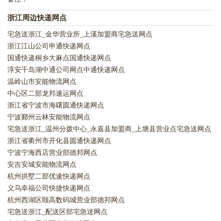
浙江周边快递网点
宅急送浙江_金华营业所_上溪加盟商宅急送网点
浙江江山公司申通快递网点
国通快递桐乡大麻点国通快递网点
淳安千岛湖中通公司网点中通快递网点
温岭山市安能物流网点
中心区二部龙邦速运网点
浙江省宁波市海曙圆通快递网点
宁波鄞州云林安能物流网点
宅急送浙江_温州分拨中心_永嘉县加盟商_上塘县营业点宅急送网点
浙江省衢州市开化县圆通快递网点
宁波宁海西店营业部德邦网点
安吉安城安能物流网点
杭州拱墅二部优速快递网点
义乌幸福公司快捷快递网点
杭州西湖区颐高数码城营业部德邦网点
宅急送浙江_配送区部宅急送网点