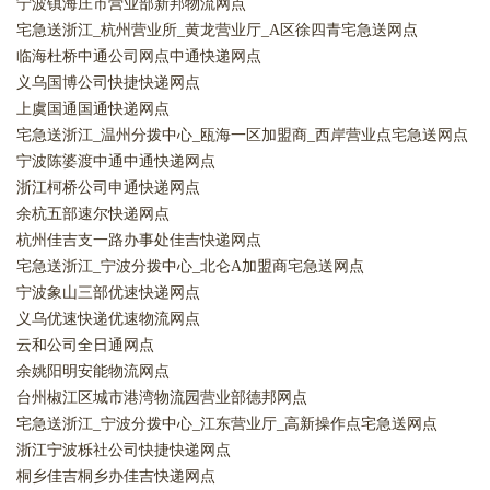
宁波镇海庄市营业部新邦物流网点
宅急送浙江_杭州营业所_黄龙营业厅_A区徐四青宅急送网点
临海杜桥中通公司网点中通快递网点
义乌国博公司快捷快递网点
上虞国通国通快递网点
宅急送浙江_温州分拨中心_瓯海一区加盟商_西岸营业点宅急送网点
宁波陈婆渡中通中通快递网点
浙江柯桥公司申通快递网点
余杭五部速尔快递网点
杭州佳吉支一路办事处佳吉快递网点
宅急送浙江_宁波分拨中心_北仑A加盟商宅急送网点
宁波象山三部优速快递网点
义乌优速快递优速物流网点
云和公司全日通网点
余姚阳明安能物流网点
台州椒江区城市港湾物流园营业部德邦网点
宅急送浙江_宁波分拨中心_江东营业厅_高新操作点宅急送网点
浙江宁波栎社公司快捷快递网点
桐乡佳吉桐乡办佳吉快递网点