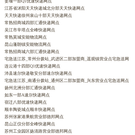
姜堰一部Q1优速快递网点
江苏省沭阳天天快递城北分部天天快递网点
天天快递徐州泉山十部天天快递网点
常熟招商城四部汇通快递网点
吴江市辛塔点全峰快递网点
常熟莫城安能物流网点
昆山蓬朗镇安能物流网点
常熟招商城六部汇通快递网点
宅急送江苏_常州分拨站_武进区二部加盟商_遥观镇营业点宅急送网
点
连云港十四部Q1优速快递网点
沛县速尔快递敬安分部速尔快递网点
宅急送江苏_南通分拨站_通州区二部加盟商_兴东营业点宅急送网点
扬州北洲分部汇通快递网点
如东一部A速尔快递网点
宿迁八部优速快递网点
顺丰陶瓷城点顺丰快递网点
苏州张家港乘航营业部德邦网点
昆山正仪分部全峰快递网点
苏州工业园区扬清路营业部德邦网点