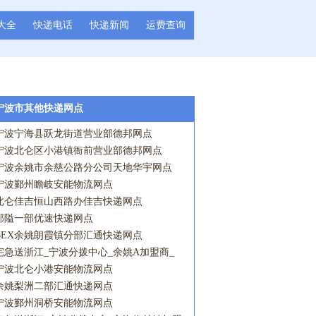
大全
快递电话
快递新闻
运费查询
宁波市其他快递网点
宁波宁海县跃龙街道营业部德邦网点
宁波北仑区小港镇衙前营业部德邦网点
宁波余姚市余慈公路分公司天地华宇网点
宁波鄞州瞻岐安能物流网点
北仑佳吉恒山西路办佳吉快递网点
邱隘一部优速快递网点
BEX余姚朗霞镇分部汇通快递网点
宅急送浙江_宁波分拨中心_余姚A加盟商_
陆埠营业点宅急送网点
宁波北仑小港安能物流网点
余姚梨洲二部汇通快递网点
宁波鄞州洞桥安能物流网点