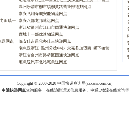
点宅急送网点
温州乐清市柳市镇柳黄路营业部德邦网点
嘉兴飞翔春鹏安能物流网点
_尚田镇一
嘉兴八部龙邦速运网点
浙江省衢州市江山市圆通快递网点
鹿城十一部优速物流网点
急送网点
临安佳吉昌化办佳吉快递网点
宅急送浙江_温州分拨中心_永嘉县加盟商_桥下镇营
业点宅急送网点
浙江省台州市路桥区圆通快递网点
宅急送汽车北站宅急送网点
Copyright © 2008-2020 中国快递查询网(czxzsw.com.cn)
、
申通快递网点
查询服务，在线追踪运送信息服务、申通E物流在线查询等服务，