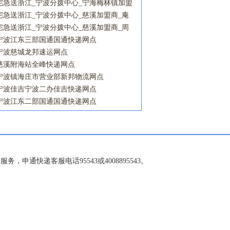
宅急送浙江_宁波分拨中心_宁海梅林镇加盟
商_客户一部营业点宅急送网点
宅急送浙江_宁波分拨中心_慈溪加盟商_庵
东镇营业点宅急送网点
宅急送浙江_宁波分拨中心_慈溪加盟商_周
巷一部营业点宅急送网点
宁波江东三部国通国通快递网点
宁波慈城龙邦速运网点
慈溪附海站全峰快递网点
宁波镇海庄市营业部新邦物流网点
宁波佳吉宁波二办佳吉快递网点
宁波江东二部国通国通快递网点
申通快递客服电话95543或4008895543。