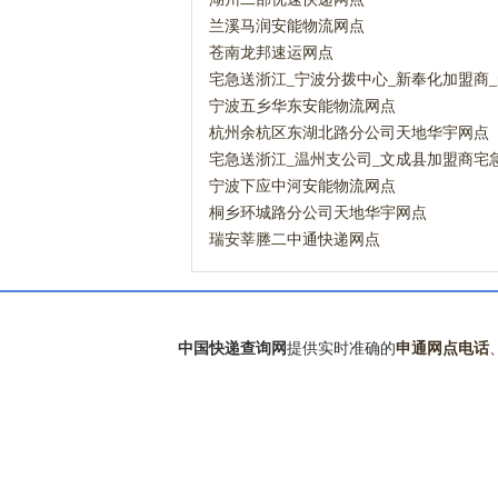
兰溪马润安能物流网点
苍南龙邦速运网点
宅急送浙江_宁波分拨中心_新奉化加盟商
部营业点宅急送网点
宁波五乡华东安能物流网点
杭州余杭区东湖北路分公司天地华宇网点
宅急送浙江_温州支公司_文成县加盟商宅
宁波下应中河安能物流网点
桐乡环城路分公司天地华宇网点
瑞安莘塍二中通快递网点
中国快递查询网
提供实时准确的
申通网点电话