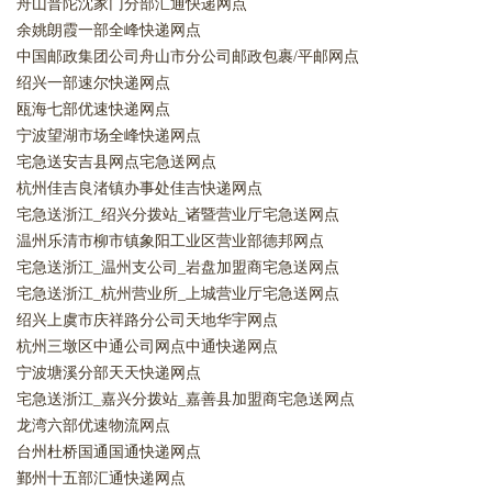
舟山普陀沈家门分部汇通快递网点
余姚朗霞一部全峰快递网点
中国邮政集团公司舟山市分公司邮政包裹/平邮网点
绍兴一部速尔快递网点
瓯海七部优速快递网点
宁波望湖市场全峰快递网点
宅急送安吉县网点宅急送网点
杭州佳吉良渚镇办事处佳吉快递网点
宅急送浙江_绍兴分拨站_诸暨营业厅宅急送网点
温州乐清市柳市镇象阳工业区营业部德邦网点
宅急送浙江_温州支公司_岩盘加盟商宅急送网点
宅急送浙江_杭州营业所_上城营业厅宅急送网点
绍兴上虞市庆祥路分公司天地华宇网点
杭州三墩区中通公司网点中通快递网点
宁波塘溪分部天天快递网点
宅急送浙江_嘉兴分拨站_嘉善县加盟商宅急送网点
龙湾六部优速物流网点
台州杜桥国通国通快递网点
鄞州十五部汇通快递网点