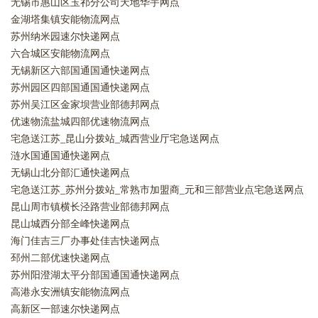
无锡市惠山区玉祁分公司天地华宇网点
金湖塔集镇安能物流网点
苏州纳米园速尔快递网点
六合城区安能物流网点
无锡新区六部国通国通快递网点
苏州园区四部国通国通快递网点
苏州吴江区金家坝营业部德邦网点
优速物流盐城四部优速物流网点
宅急送江苏_昆山分拨站_城西营业厅宅急送网点
涟水国通国通快递网点
无锡山北分部汇通快递网点
宅急送江苏_苏州分拨站_常熟市加盟商_元和三部营业点宅急送网点
昆山周市镇横长泾路营业部德邦网点
昆山城西分部全峰快递网点
海门佳吉三厂办事处佳吉快递网点
邳州二部优速快递网点
苏州阳澄湖太平分部国通国通快递网点
高港永安洲镇安能物流网点
高新区一部速尔快递网点