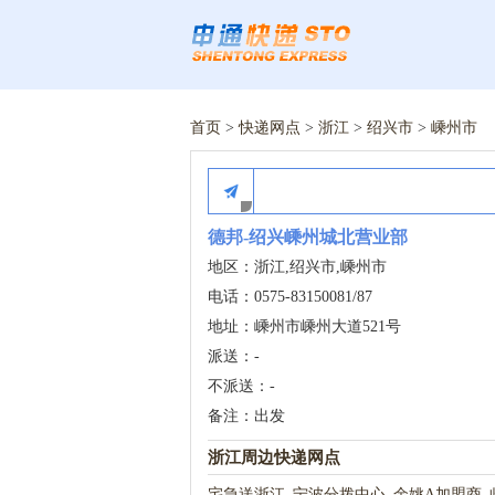
首页
>
快递网点
>
浙江
>
绍兴市
>
嵊州市
德邦-绍兴嵊州城北营业部
地区：浙江,绍兴市,嵊州市
电话：0575-83150081/87
地址：嵊州市嵊州大道521号
派送：-
不派送：-
备注：出发
浙江周边快递网点
宅急送浙江_宁波分拨中心_余姚A加盟商_