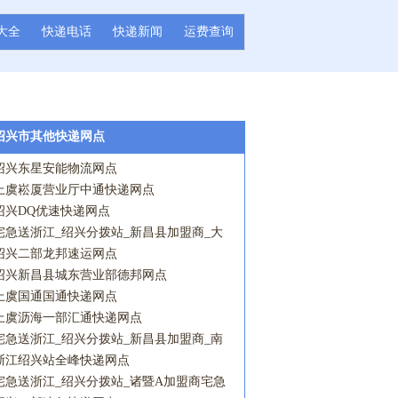
大全
快递电话
快递新闻
运费查询
绍兴市其他快递网点
绍兴东星安能物流网点
上虞崧厦营业厅中通快递网点
绍兴DQ优速快递网点
宅急送浙江_绍兴分拨站_新昌县加盟商_大
市聚镇营业点宅急送网点
绍兴二部龙邦速运网点
绍兴新昌县城东营业部德邦网点
上虞国通国通快递网点
上虞沥海一部汇通快递网点
宅急送浙江_绍兴分拨站_新昌县加盟商_南
岩营业点宅急送网点
浙江绍兴站全峰快递网点
宅急送浙江_绍兴分拨站_诸暨A加盟商宅急