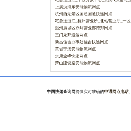
宅急送网点
上虞沥海东安能物流网点
杭州西湖景区国通国通快递网点
宅急送浙江_杭州营业所_北站营业厅_一
急送网点
温州鹿城区双屿营业部德邦网点
三门龙邦速运网点
新昌佳吉办事处佳吉快递网点
黄岩宁溪安能物流网点
永康全峰快递网点
萧山建设路安能物流网点
中国快递查询网
提供实时准确的
申通网点电话