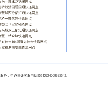
送网点
绍兴一部速尔快递网点
柯桥钱清国通国通快递网点
诸暨城西分部汇通快递网点
柯桥一部优速快递网点
诸暨安华安能物流网点
绍兴城东三部汇通快递网点
诸暨一站全峰快递网点
绍兴佳吉104国道办佳吉快递网点
上虞横塘南安能物流网点
申通快递客服电话95543或4008895543。