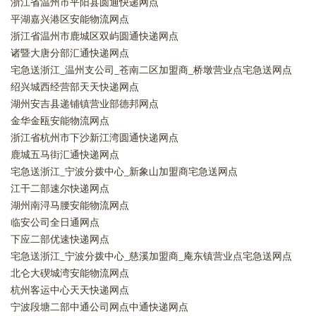
浙江省温州市平阳县圆通快递网点
平湖嘉兴港区安能物流网点
浙江省温州市鹿城区双屿圆通快递网点
诸暨大唐分部汇通快递网点
宅急送浙江_温州支公司_苍南二区加盟商_桥墩营业点宅急送网点
绍兴城西经营部天天快递网点
湖州安吉县递铺镇营业部德邦网点
金华金瓯安能物流网点
浙江省杭州市下沙新江湾圆通快递网点
鹿城五马街汇通快递网点
宅急送浙江_宁波分拨中心_新象山加盟商宅急送网点
江干二部速尔快递网点
湖州南浔马腰安能物流网点
临安公司全日通网点
下应二部优速快递网点
宅急送浙江_宁波分拨中心_慈溪加盟商_庵东镇营业点宅急送网点
北仑大碶城湾安能物流网点
杭州客运中心天天快递网点
宁波段塘二部中通公司网点中通快递网点